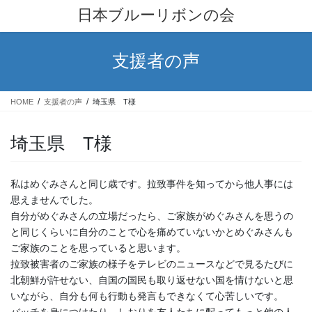
コ
ナ
日本ブルーリボンの会
ン
ビ
テ
ゲ
ン
ー
支援者の声
ツ
シ
へ
ョ
ス
ン
HOME
支援者の声
埼玉県 T様
キ
に
ッ
移
プ
動
埼玉県 T様
私はめぐみさんと同じ歳です。拉致事件を知ってから他人事には
思えませんでした。
自分がめぐみさんの立場だったら、ご家族がめぐみさんを思うの
と同じくらいに自分のことで心を痛めていないかとめぐみさんも
ご家族のことを思っていると思います。
拉致被害者のご家族の様子をテレビのニュースなどで見るたびに
北朝鮮が許せない、自国の国民も取り返せない国を情けないと思
いながら、自分も何も行動も発言もできなくて心苦しいです。
バッチを身につけたり、しおりを友人たちに配ってもっと他の人