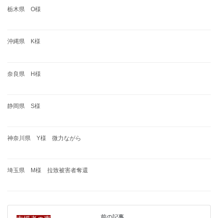
栃木県 O様
沖縄県 K様
奈良県 H様
静岡県 S様
神奈川県 Y様 微力ながら
埼玉県 M様 拉致被害者奪還
前の記事