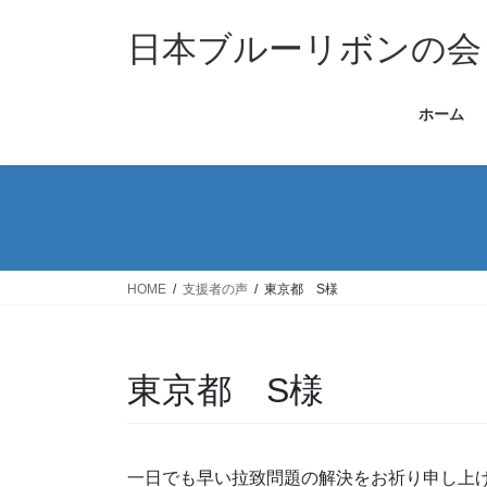
コ
ナ
ン
ビ
日本ブルーリボンの会
テ
ゲ
ン
ー
ホーム
ツ
シ
へ
ョ
ス
ン
キ
に
ッ
移
プ
動
HOME
支援者の声
東京都 S様
東京都 S様
一日でも早い拉致問題の解決をお祈り申し上