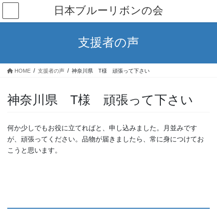
コ
ナ
日本ブルーリボンの会
ン
ビ
テ
ゲ
ン
ー
支援者の声
ツ
シ
へ
ョ
ス
ン
HOME
支援者の声
神奈川県 T様 頑張って下さい
キ
に
ッ
移
プ
動
神奈川県 T様 頑張って下さい
何か少しでもお役に立てればと、申し込みました。月並みです
が、頑張ってください。品物が届きましたら、常に身につけてお
こうと思います。