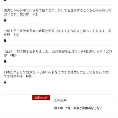
微力ながらお手伝いさせて頂きます。少しでも進展することを心から願って
おります。愛知県 Y様
一刻も早く拉致被害者の皆様が帰国できますよう心より願っております。広
島県 S様
もはや一刻の猶予もありません。 拉致被害者全員救出を切に願います！宮城
県 M様
日本国民として拉致という重い犯罪をこのまま野放しにはしておきたくない
です神奈川県 M様
支援者の声
前の記事
埼玉県 Y様 家族が突然居なくなる