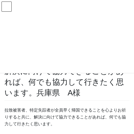
コ
ナ
日本ブルーリボンの会
ン
ビ
テ
ゲ
ン
ー
支援者の声
ツ
シ
へ
ョ
ス
ン
HOME
支援者の声
キ
に
解決に向けて協力できることがあれば、何でも協力して行きたく思います。兵庫
ッ
移
県 A様
プ
動
解決に向けて協力できることがあ
れば、何でも協力して行きたく思
います。兵庫県 A様
拉致被害者、特定失踪者が全員早く帰国できることを心よりお祈
りすると共に、解決に向けて協力できることがあれば、何でも協
力して行きたく思います。