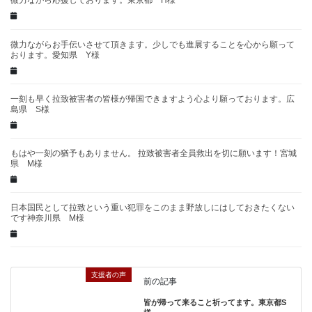
微力ながら応援しております。東京都 H様
微力ながらお手伝いさせて頂きます。少しでも進展することを心から願って
おります。愛知県 Y様
一刻も早く拉致被害者の皆様が帰国できますよう心より願っております。広
島県 S様
もはや一刻の猶予もありません。 拉致被害者全員救出を切に願います！宮城
県 M様
日本国民として拉致という重い犯罪をこのまま野放しにはしておきたくない
です神奈川県 M様
支援者の声
前の記事
皆が帰って来ること祈ってます。東京都S