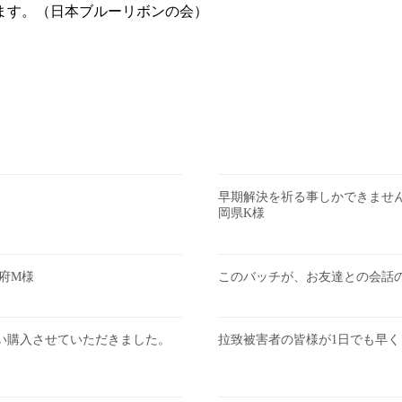
ます。（日本ブルーリボンの会）
。
早期解決を祈る事しかできませ
岡県K様
府M様
このバッチが、お友達との会話
い購入させていただきました。
拉致被害者の皆様が1日でも早く