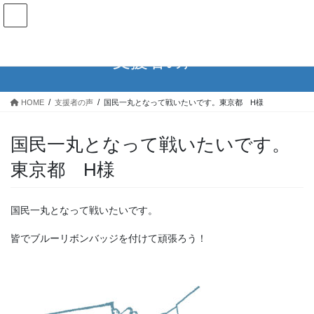
コ
ナ
日本ブルーリボンの会
ン
ビ
テ
ゲ
ン
ー
支援者の声
ツ
シ
へ
ョ
ス
ン
HOME
支援者の声
国民一丸となって戦いたいです。東京都 H様
キ
に
ッ
移
プ
動
国民一丸となって戦いたいです。
東京都 H様
国民一丸となって戦いたいです。
皆でブルーリボンバッジを付けて頑張ろう！