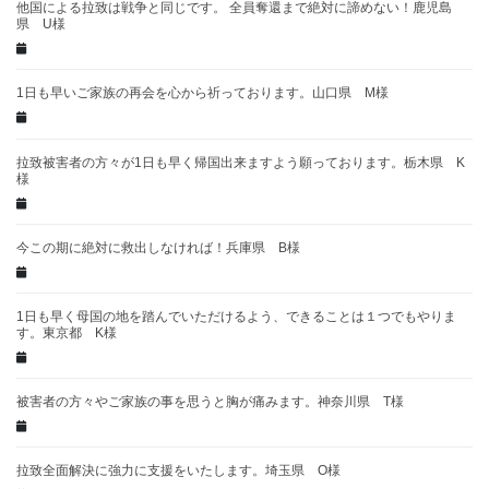
他国による拉致は戦争と同じです。 全員奪還まで絶対に諦めない！鹿児島
県 U様
1日も早いご家族の再会を心から祈っております。山口県 M様
拉致被害者の方々が1日も早く帰国出来ますよう願っております。栃木県 K
様
今この期に絶対に救出しなければ！兵庫県 B様
1日も早く母国の地を踏んでいただけるよう、できることは１つでもやりま
す。東京都 K様
被害者の方々やご家族の事を思うと胸が痛みます。神奈川県 T様
拉致全面解決に強力に支援をいたします。埼玉県 O様