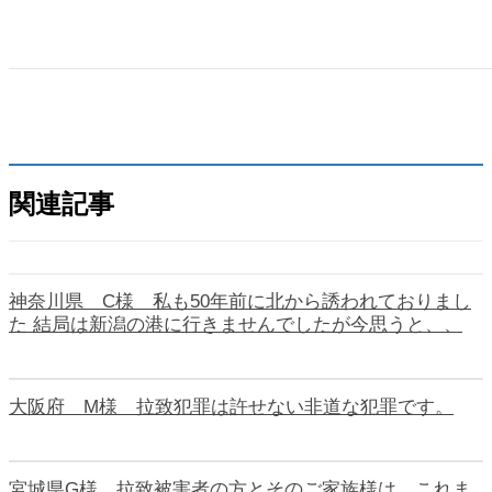
早期の解決を願いますとともに皆様のご健康、また拉致被害者様そ
れぞれのご無事をお祈りします。
関連記事
神奈川県 C様 私も50年前に北から誘われておりまし
た 結局は新潟の港に行きませんでしたが今思うと、、
大阪府 M様 拉致犯罪は許せない非道な犯罪です。
宮城県G様 拉致被害者の方とそのご家族様は、これま