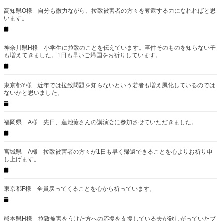
高知県O様 自分も微力ながら、拉致被害者の方々を奪還する力になれればと思
います。
神奈川県H様 小学生に拉致のことを伝えています。事件そのものを知らない子
も増えてきました。1日も早いご帰国をお祈りしています。
東京都Y様 近年では拉致問題を知らないという若者も増え風化しているのでは
ないかと思いました。
福岡県 A様 先日、蓮池薫さんの講演会に参加させていただきました。
宮城県 A様 拉致被害者の方々が1日も早く帰還できることを心よりお祈り申
し上げます。
東京都F様 全員戻ってくることを心から祈っています。
熊本県H様 拉致被害をうけた方への応援を支援している夫が欲しがっていたブ