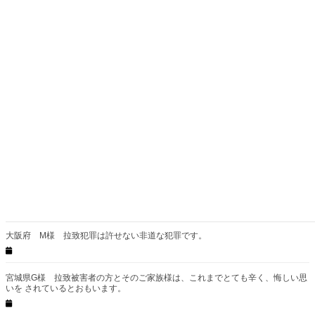
が、一日も早く多くの帰国を希望される拉致被害者が日本国内のご
家族と再会できますよう願っております。
関連記事
神奈川県 C様 私も50年前に北から誘われておりました 結局は新潟の港に行
きませんでしたが今思うと、、
大阪府 M様 拉致犯罪は許せない非道な犯罪です。
宮城県G様 拉致被害者の方とそのご家族様は、これまでとても辛く、悔しい思
いを されているとおもいます。